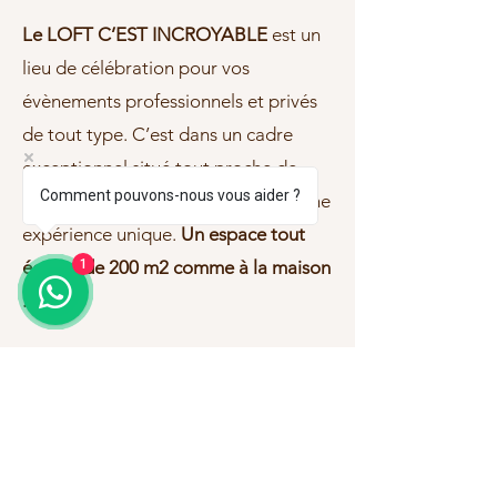
Le LOFT C’EST INCROYABLE
est un
lieu de célébration pour vos
évènements professionnels et privés
de tout type. C’est dans un cadre
exceptionnel situé tout proche de
Comment pouvons-nous vous aider ?
Paris, que vous pourrez faire vivre une
expérience unique.
Un espace tout
équipé de 200 m2 comme à la maison
1
.
Le lieu peut accueillir
confortablement jusqu'à
80
personnes en fonction du format que
vous choisirez.
Chaque expérience vous permettra